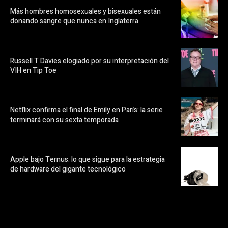
Más hombres homosexuales y bisexuales están
donando sangre que nunca en Inglaterra
Russell T Davies elogiado por su interpretación del
VIH en Tip Toe
Netflix confirma el final de Emily en París: la serie
terminará con su sexta temporada
Apple bajo Ternus: lo que sigue para la estrategia
de hardware del gigante tecnológico
https://pubads.g.doubleclick.net/gampad/ads?
ad_type=audio_video&sz=300x250&iu=/23072484120/123&env=in