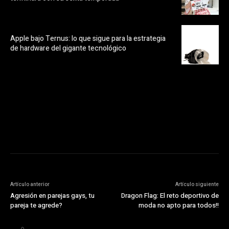
Apple bajo Ternus: lo que sigue para la estrategia
de hardware del gigante tecnológico
https://pubads.g.doubleclick.net/gampad/ads?
ad_type=audio_video&sz=300x250&iu=/23072484120/123&env=in
[referrer_url]&description_url=[description_url]&correlator=
[timestamp]
Artículo anterior
Artículo siguiente
Agresión en parejas gays, tu
Dragon Flag: El reto deportivo de
pareja te agrede?
moda no apto para todos!!