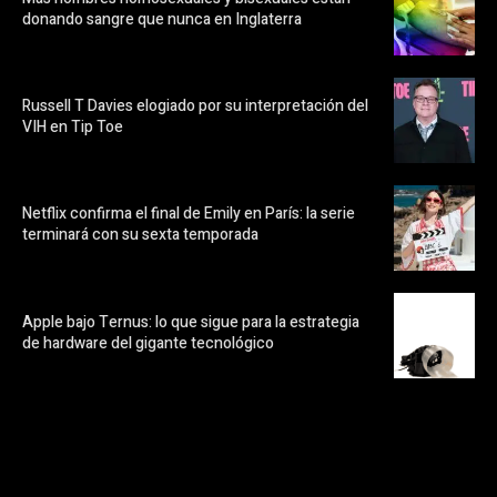
donando sangre que nunca en Inglaterra
Russell T Davies elogiado por su interpretación del
VIH en Tip Toe
Netflix confirma el final de Emily en París: la serie
terminará con su sexta temporada
Apple bajo Ternus: lo que sigue para la estrategia
de hardware del gigante tecnológico
https://pubads.g.doubleclick.net/gampad/ads?
ad_type=audio_video&sz=300x250&iu=/23072484120/123&env=in
[referrer_url]&description_url=[description_url]&correlator=