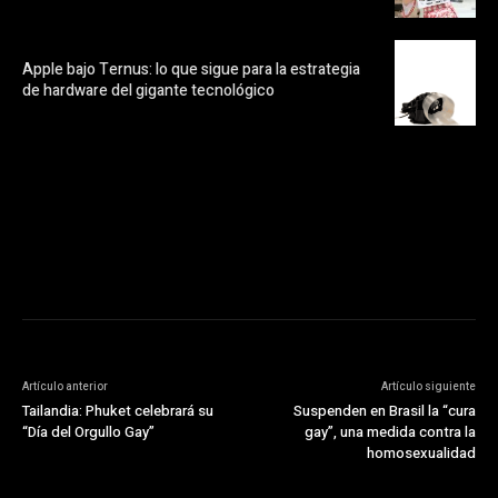
Apple bajo Ternus: lo que sigue para la estrategia
de hardware del gigante tecnológico
https://pubads.g.doubleclick.net/gampad/ads?
ad_type=audio_video&sz=300x250&iu=/23072484120/123&env=in
[referrer_url]&description_url=[description_url]&correlator=
[timestamp]
Artículo anterior
Artículo siguiente
Tailandia: Phuket celebrará su
Suspenden en Brasil la “cura
“Día del Orgullo Gay”
gay”, una medida contra la
homosexualidad