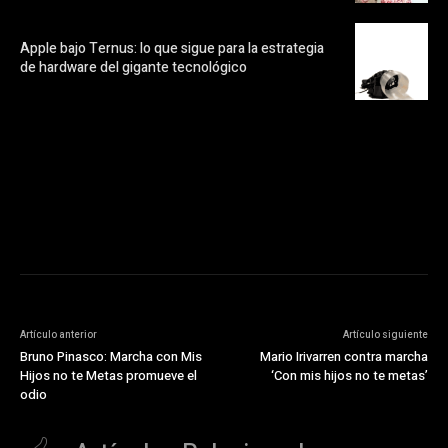
Apple bajo Ternus: lo que sigue para la estrategia
de hardware del gigante tecnológico
https://pubads.g.doubleclick.net/gampad/ads?
ad_type=audio_video&sz=300x250&iu=/23072484120/123&env=in
[referrer_url]&description_url=[description_url]&correlator=
[timestamp]
Artículo anterior
Artículo siguiente
Bruno Pinasco: Marcha con Mis
Mario Irivarren contra marcha
Hijos no te Metas promueve el
‘Con mis hijos no te metas’
odio