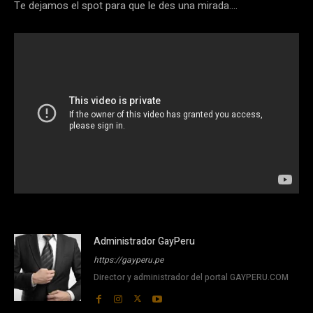
Te dejamos el spot para que le des una mirada….
Administrador GayPeru
https://gayperu.pe
Director y administrador del portal GAYPERU.COM