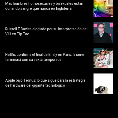
Más hombres homosexuales y bisexuales están
donando sangre que nunca en Inglaterra
Russell T Davies elogiado por su interpretación del
VIH en Tip Toe
Netflix confirma el final de Emily en París: la serie
terminará con su sexta temporada
Apple bajo Ternus: lo que sigue para la estrategia
de hardware del gigante tecnológico
https://pubads.g.doubleclick.net/gampad/ads?
ad_type=audio_video&sz=300x250&iu=/23072484120/123&env=in
[referrer_url]&description_url=[description_url]&correlator=