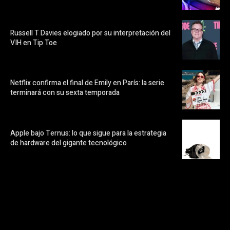
Russell T Davies elogiado por su interpretación del
VIH en Tip Toe
Netflix confirma el final de Emily en París: la serie
terminará con su sexta temporada
Apple bajo Ternus: lo que sigue para la estrategia
de hardware del gigante tecnológico
https://pubads.g.doubleclick.net/gampad/ads?
ad_type=audio_video&sz=300x250&iu=/23072484120/123&env=in
[referrer_url]&description_url=[description_url]&correlator=
[timestamp]