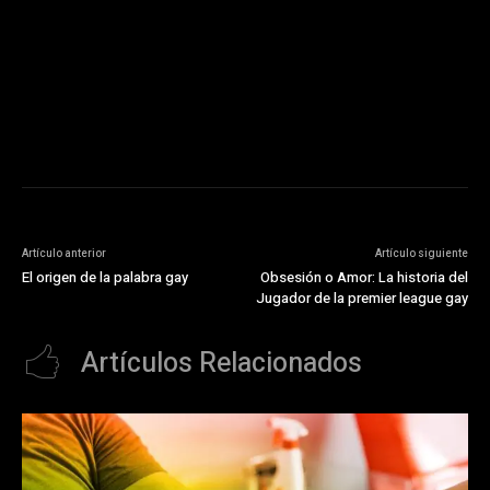
https://pubads.g.doubleclick.net/gampad/ads?
ad_type=audio_video&sz=300x250&iu=/23072484120/123&env=in
[referrer_url]&description_url=[description_url]&correlator=
[timestamp]
Artículo anterior
Artículo siguiente
El origen de la palabra gay
Obsesión o Amor: La historia del
Jugador de la premier league gay
Artículos Relacionados