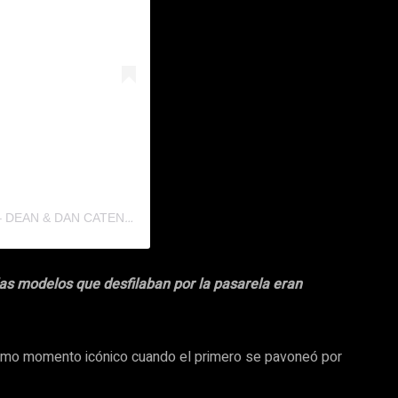
U
NA PUBLICACIÓN COMPARTIDA POR DSQUARED2 – DEAN & DAN CATEN (@DSQUARED2)
las modelos que desfilaban por la pasarela eran
último momento icónico cuando el primero se pavoneó por