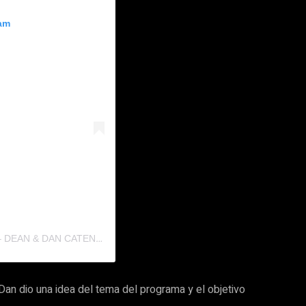
ram
U
NA PUBLICACIÓN COMPARTIDA POR DSQUARED2 – DEAN & DAN CATEN (@DSQUARED2)
Dan dio una idea del tema del programa y el objetivo