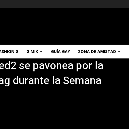
ASHION G
G MIX
GUÍA GAY
ZONA DE AMISTAD
ed2 se pavonea por la
rag durante la Semana