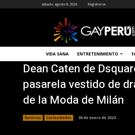
sábado, agosto 8, 2026
Registrarse
GAYPERU
|
Entretenimiento
Gay
|
Noticias
VIDA SANA
ENTRETENIMIENTO
F
Gays
Dean Caten de Dsquar
|
Chat
Gay
pasarela vestido de d
Gratis
Peru
de la Moda de Milán
30 de enero de 2024
Noticias
Curiosidades