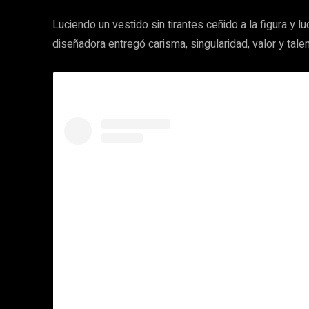
Luciendo un vestido sin tirantes ceñido a la figura y l
diseñadora entregó carisma, singularidad, valor y tale