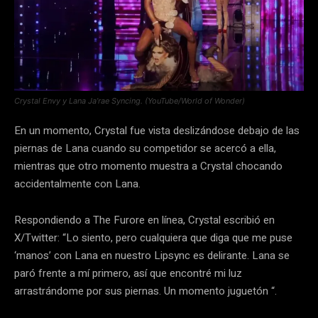
Crystal Envy y Lana Ja’rae Syncing. (YouTube/World of Wonder)
En un momento, Crystal fue vista deslizándose debajo de las
piernas de Lana cuando su competidor se acercó a ella,
mientras que otro momento muestra a Crystal chocando
accidentalmente con Lana.
Respondiendo a The Furore en línea, Crystal escribió en
X/Twitter: “Lo siento, pero cualquiera que diga que me puse
‘manos’ con Lana en nuestro Lipsync es delirante. Lana se
paró frente a mí primero, así que encontré mi luz
arrastrándome por sus piernas. Un momento juguetón “.