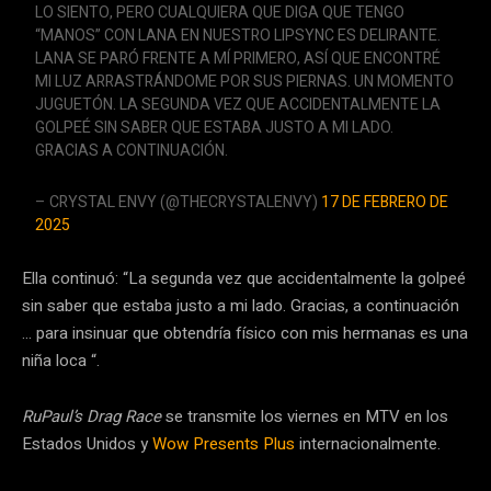
LO SIENTO, PERO CUALQUIERA QUE DIGA QUE TENGO
“MANOS” CON LANA EN NUESTRO LIPSYNC ES DELIRANTE.
LANA SE PARÓ FRENTE A MÍ PRIMERO, ASÍ QUE ENCONTRÉ
MI LUZ ARRASTRÁNDOME POR SUS PIERNAS. UN MOMENTO
JUGUETÓN. LA SEGUNDA VEZ QUE ACCIDENTALMENTE LA
GOLPEÉ SIN SABER QUE ESTABA JUSTO A MI LADO.
GRACIAS A CONTINUACIÓN.
– CRYSTAL ENVY (@THECRYSTALENVY)
17 DE FEBRERO DE
2025
Ella continuó: “La segunda vez que accidentalmente la golpeé
sin saber que estaba justo a mi lado. Gracias, a continuación
… para insinuar que obtendría físico con mis hermanas es una
niña loca “.
RuPaul’s Drag Race
se transmite los viernes en MTV en los
Estados Unidos y
Wow Presents Plus
internacionalmente.