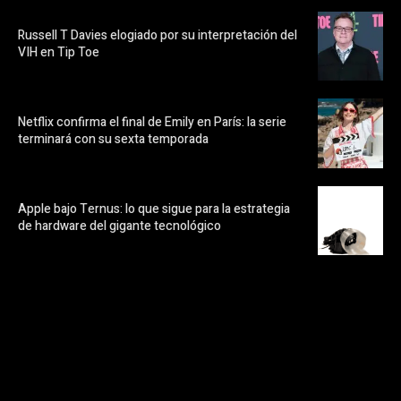
Russell T Davies elogiado por su interpretación del
VIH en Tip Toe
Netflix confirma el final de Emily en París: la serie
terminará con su sexta temporada
Apple bajo Ternus: lo que sigue para la estrategia
de hardware del gigante tecnológico
https://pubads.g.doubleclick.net/gampad/ads?
ad_type=audio_video&sz=300x250&iu=/23072484120/123&env=in
[referrer_url]&description_url=[description_url]&correlator=
[timestamp]