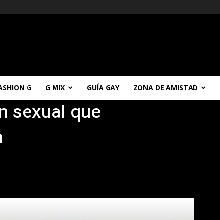
ASHION G
G MIX
GUÍA GAY
ZONA DE AMISTAD
ón sexual que
n