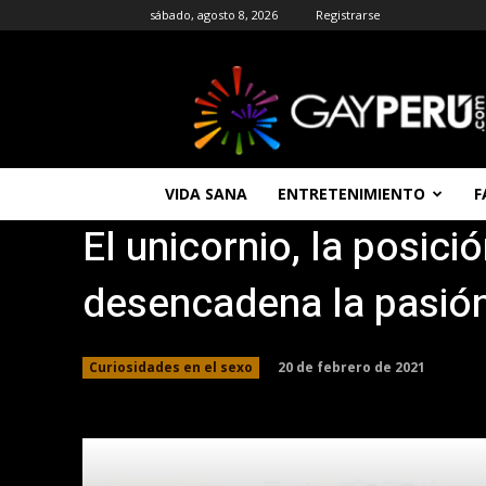
sábado, agosto 8, 2026
Registrarse
GAYPERU
|
Entretenimiento
Gay
|
Noticias
VIDA SANA
ENTRETENIMIENTO
F
Gays
El unicornio, la posici
|
Chat
Gay
desencadena la pasió
Gratis
Peru
20 de febrero de 2021
Curiosidades en el sexo