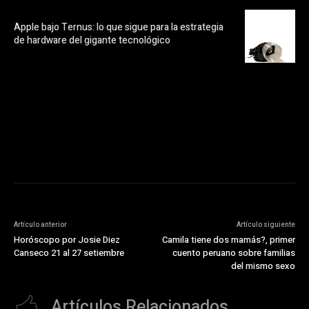
Apple bajo Ternus: lo que sigue para la estrategia
de hardware del gigante tecnológico
https://pubads.g.doubleclick.net/gampad/ads?
ad_type=audio_video&sz=300x250&iu=/23072484120/123&env=in
[referrer_url]&description_url=[description_url]&correlator=
[timestamp]
Artículo anterior
Artículo siguiente
Horóscopo por Josie Diez
Camila tiene dos mamás?, primer
Canseco 21 al 27 setiembre
cuento peruano sobre familias
del mismo sexo
Artículos Relacionados