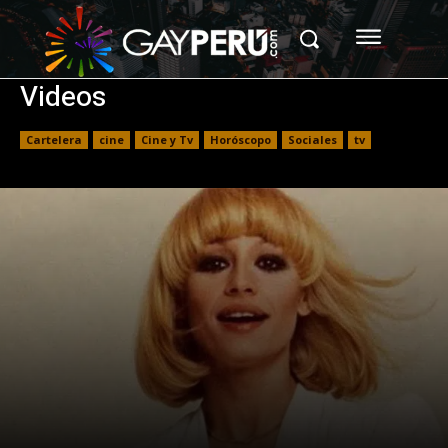
Videos
Cartelera
cine
Cine y Tv
Horóscopo
Sociales
tv