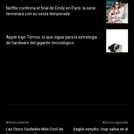
Netflix confirma el final de Emily en París: la serie
terminará con su sexta temporada
Apple bajo Ternus: lo que sigue para la estrategia
de hardware del gigante tecnológico
https://pubads.g.doubleclick.net/gampad/ads?
ad_type=audio_video&sz=300x250&iu=/23072484120/123&env=in
[referrer_url]&description_url=[description_url]&correlator=
[timestamp]
Artículo anterior
Artículo siguiente
Las Cinco Ciudades Más Cool de
Según estudio: Usar saliva en el