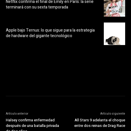
Netflix confirma el final de Emily en París: la serie
terminará con su sexta temporada
Apple bajo Ternus: lo que sigue para la estrategia
de hardware del gigante tecnológico
https://pubads.g.doubleclick.net/gampad/ads?
ad_type=audio_video&sz=300x250&iu=/23072484120/123&env=in
[referrer_url]&description_url=[description_url]&correlator=
[timestamp]
Artículo anterior
Artículo siguiente
Halsey confirma enfermedad
All Stars 9 adelanta el choque
después de una batalla privada
entre dos reinas de Drag Race