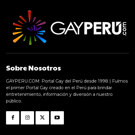
Sobre Nosotros
GAYPERU.COM: Portal Gay del Perú desde 1998 | Fuímos
el primer Portal Gay creado en el Perú para brindar
entretenimiento, información y diversión a nuestro
público.