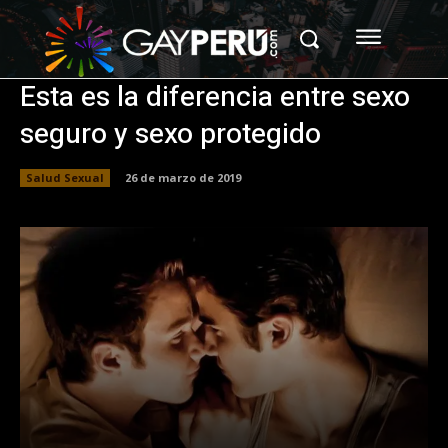
Esta es la diferencia entre sexo
seguro y sexo protegido
Salud Sexual
26 de marzo de 2019