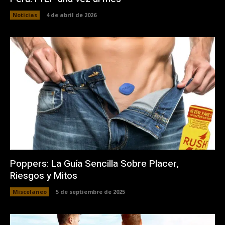
Noticias
4 de abril de 2026
Poppers: La Guía Sencilla Sobre Placer,
Riesgos y Mitos
Miscelaneo
5 de septiembre de 2025