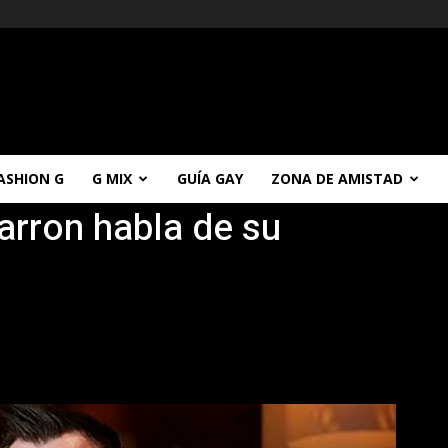
ASHION G
G MIX
GUÍA GAY
ZONA DE AMISTAD
arron habla de su