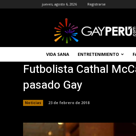
jueves, agosto 6, 2026
Registrarse
GAYPERU
|
Entretenimiento
Gay
|
Noticias
VIDA SANA
ENTRETENIMIENTO
F
Gays
Futbolista Cathal McC
|
Chat
Gay
pasado Gay
Gratis
Peru
23 de febrero de 2018
Noticias