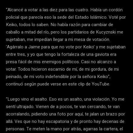
“Alcancé a votar a las diez para las cuatro. Había un cordón
policial que parecía eso la sede del Estado Islámico. Voté por
Keiko, todos lo saben. No había razón para cambiar de
caballo a mitad del río, pero los partidarios de Kucyznski me
sujetaban, me impedían llegar a mi mesa de votación.
‘Agárralo a Jaime para que no vote por Keiko’ y me sujetaban
entre tres, y yo que tengo la fortaleza de una gaviota era
presa fácil de mis enemigos políticos. Casi no alcanzo a
votar. Todos hicieron escarnio de mí, de mi gordura, de mi
peinado, de mi voto indefendible por la señora Keiko”,
continuó según puede verse en este clip de YouTube.
“Luego vino el asalto. Eso es un asalto, una violación. Yo me
sentí ultrajado. Vienen de a pocos, te van cercando, te van
acorralando, pidiendo una foto por aquí, te jalan un brazo por
allá. Ves que no hay escapatoria y de pronto hay decenas de
personas. Te meten la mano por atrás, agarras la cartera, el