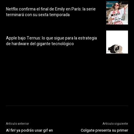
Netflix confirma el final de Emily en París: la serie
terminará con su sexta temporada
Apple bajo Ternus: lo que sigue para la estrategia
de hardware del gigante tecnológico
https://pubads.g.doubleclick.net/gampad/ads?
ad_type=audio_video&sz=300x250&iu=/23072484120/123&env=in
[referrer_url]&description_url=[description_url]&correlator=
[timestamp]
Artículo anterior
Artículo siguiente
Al fin! ya podrás usar gif en
Colgate presenta su primer