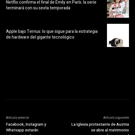
Netflix confirma el final de Emily en París: la serie
terminará con su sexta temporada
Apple bajo Ternus: lo que sigue para la estrategia
de hardware del gigante tecnológico
https://pubads.g.doubleclick.net/gampad/ads?
ad_type=audio_video&sz=300x250&iu=/23072484120/123&env=in
[referrer_url]&description_url=[description_url]&correlator=
[timestamp]
Artículo anterior
Artículo siguiente
Facebook, Instagram y
La Iglesia protestante de Austria
Whatsapp estarán
se abre al matrimonio