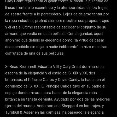
Cary Grant representa el galán frente al dandi, la pulcritud de
líneas frente a lo excéntrico y la atemporalidad de los trajes
de sastre frente a lo perecedero. Lejos de dejarse tentar por
la ropa industrial, prefirió siempre mostrar sus propios trajes
y él era el último responsable de escoger el conjunto de su
armario que vestía en cada película. Con seguridad, aquel
anónimo que definió la elegancia como “la virtud de pasar
desapercibido sin dejar a nadie indiferente” lo hizo mientras
disfrutaba de una de sus películas.
Si Beau Brummell, Eduardo VIII y Cary Grant dominaron la
escena de la elegancia y el estilo del S. XIX y XX, dos
británicos, el Príncipe Carlos y David Gandy, lo hacen en el
comienzo del S. XXI. El Príncipe Carlos tuvo en su padre el
espejo donde mirarse para hacer de la elegancia más
británica su tarjeta de visita. Ayudado por dos de las mejores
tijeras del mundo, Anderson and Sheppard en los trajes, y
Turnbull & Asser en las camisas, ha paseado la elegancia