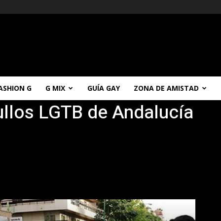
ASHION G
G MIX
GUÍA GAY
ZONA DE AMISTAD
ullos LGTB de Andalucía