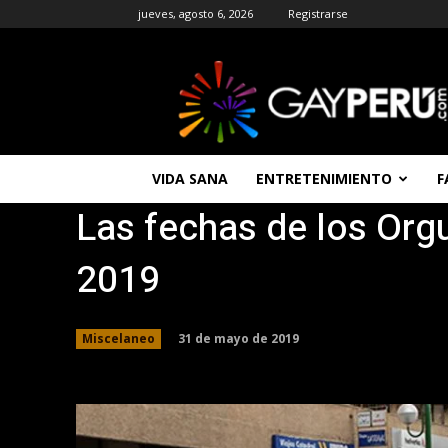
jueves, agosto 6, 2026
Registrarse
GAYPERU
|
Entretenimiento
Gay
|
Noticias
VIDA SANA
ENTRETENIMIENTO
F
Gays
Las fechas de los Org
|
Chat
Gay
2019
Gratis
Peru
31 de mayo de 2019
Miscelaneo