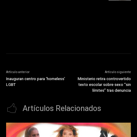
https://pubads.g.doubleclick.net/gampad/ads?
ad_type=audio_video&sz=300x250&iu=/23072484120/123&env=in
[referrer_url]&description_url=[description_url]&correlator=
[timestamp]
Artículo anterior
Artículo siguiente
Inauguran centro para ‘homeless’
Ministerio retira controvertido
LGBT
texto escolar sobre sexo “sin
límites” tras denuncia
Artículos Relacionados