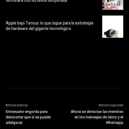
terminará con su sexta temporada
Apple bajo Ternus: lo que sigue para la estrategia
de hardware del gigante tecnológico
https://pubads.g.doubleclick.net/gampad/ads?
ad_type=audio_video&sz=300x250&iu=/23072484120/123&env=in
[referrer_url]&description_url=[description_url]&correlator=
[timestamp]
Artículo anterior
Artículo siguiente
Entrenador engorda para
Ahora se detectan las mentiras
demostrar que sí se puede
en los mensajes de texto y el
adelgazar
Whatsapp