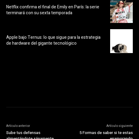
Netflix confirma el final de Emily en París: la serie
terminará con su sexta temporada
Apple bajo Ternus: lo que sigue para la estrategia
de hardware del gigante tecnológico
https://pubads.g.doubleclick.net/gampad/ads?
ad_type=audio_video&sz=300x250&iu=/23072484120/123&env=in
[referrer_url]&description_url=[description_url]&correlator=
[timestamp]
Artículo anterior
Artículo siguiente
Sube tus defensas
5 Formas de saber si te estas
alimentándote sánamente
enamorando