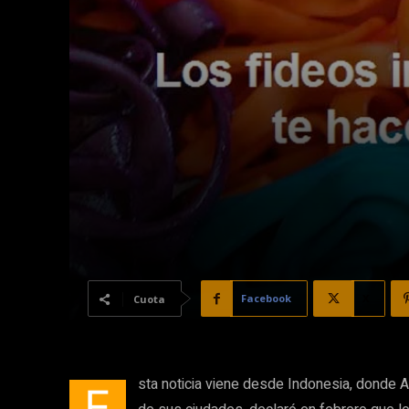
Facebook
X
Cuota
sta noticia viene desde Indonesia, donde 
E