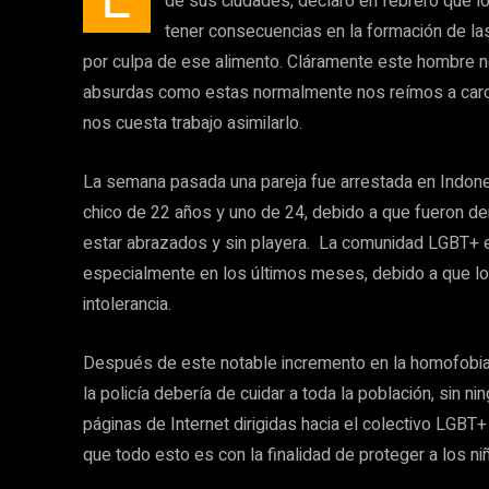
de sus ciudades, declaró en febrero que lo
tener consecuencias en la formación de l
por culpa de ese alimento. Cláramente este hombre no
absurdas como estas normalmente nos reímos a carca
nos cuesta trabajo asimilarlo.
La semana pasada una pareja fue arrestada en Indones
chico de 22 años y uno de 24, debido a que fueron de
estar abrazados y sin playera. La comunidad LGBT+ e
especialmente en los últimos meses, debido a que lo
intolerancia.
Después de este notable incremento en la homofobia
la policía debería de cuidar a toda la población, sin ni
páginas de Internet dirigidas hacia el colectivo LGB
que todo esto es con la finalidad de proteger a los ni