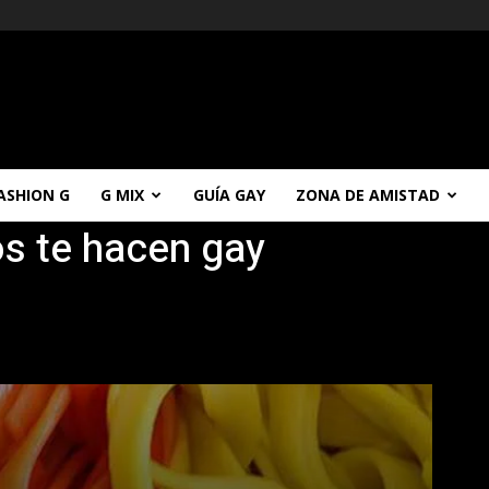
ASHION G
G MIX
GUÍA GAY
ZONA DE AMISTAD
os te hacen gay