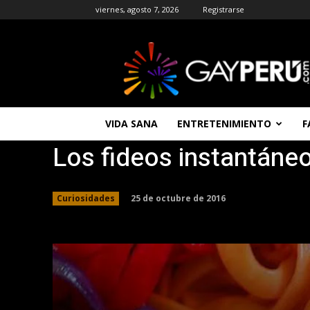
viernes, agosto 7, 2026
Registrarse
GAYPERU
|
Entretenimiento
Gay
|
Noticias
VIDA SANA
ENTRETENIMIENTO
F
Gays
Los fideos instantáne
|
Chat
Gay
Gratis
25 de octubre de 2016
Curiosidades
Peru