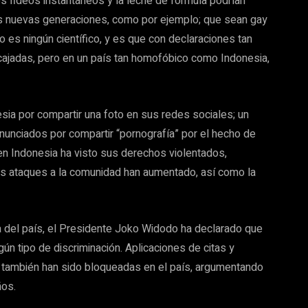
s fideos instantáneos y la leche de fórmula podrían
as nuevas generaciones, como por ejemplo; que sean gay
 es ningún científico, y es que con declaraciones tan
jadas, pero en un país tan homofóbico como Indonesia,
ia por compartir una foto en sus redes sociales; un
nunciados por compartir “pornografía” por el hecho de
n Indonesia ha visto sus derechos violentados,
s ataques a la comunidad han aumentado, así como la
 del país, el Presidente Joko Widodo ha declarado que
ngún tipo de discriminación. Aplicaciones de citas y
T+ también han sido bloqueadas en el país, argumentando
ños.