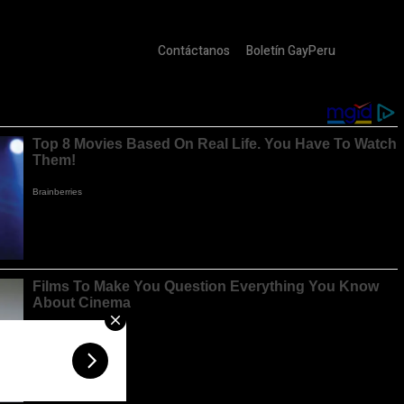
Contáctanos
Boletín GayPeru