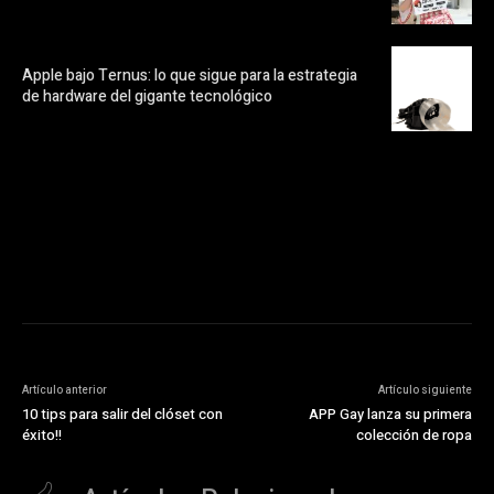
Apple bajo Ternus: lo que sigue para la estrategia
de hardware del gigante tecnológico
https://pubads.g.doubleclick.net/gampad/ads?
ad_type=audio_video&sz=300x250&iu=/23072484120/123&env=in
[referrer_url]&description_url=[description_url]&correlator=
[timestamp]
Artículo anterior
Artículo siguiente
10 tips para salir del clóset con
APP Gay lanza su primera
éxito!!
colección de ropa