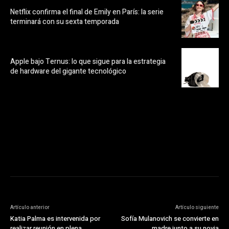
Netflix confirma el final de Emily en París: la serie
terminará con su sexta temporada
Apple bajo Ternus: lo que sigue para la estrategia
de hardware del gigante tecnológico
https://pubads.g.doubleclick.net/gampad/ads?
ad_type=audio_video&sz=300x250&iu=/23072484120/123&env=in
[referrer_url]&description_url=[description_url]&correlator=
[timestamp]
Artículo anterior
Artículo siguiente
Katia Palma es intervenida por
Sofía Mulanovich se convierte en
realizar reunión en plena
madre junto a su novia