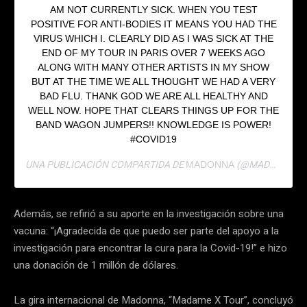
AM NOT CURRENTLY SICK. WHEN YOU TEST
POSITIVE FOR ANTI-BODIES IT MEANS YOU HAD THE
VIRUS WHICH I. CLEARLY DID AS I WAS SICK AT THE
END OF MY TOUR IN PARIS OVER 7 WEEKS AGO
ALONG WITH MANY OTHER ARTISTS IN MY SHOW
BUT AT THE TIME WE ALL THOUGHT WE HAD A VERY
BAD FLU. THANK GOD WE ARE ALL HEALTHY AND
WELL NOW. HOPE THAT CLEARS THINGS UP FOR THE
BAND WAGON JUMPERS!! KNOWLEDGE IS POWER!
#COVID19
UNA PUBLICACIÓN COMPARTIDA DE
(@MADONNA) EL
MADONNA
Además, se refirió a su aporte en la investigación sobre una
vacuna: “¡Agradecida de que puedo ser parte del apoyo a la
investigación para encontrar la cura para la Covid-19!” e hizo
una donación de 1 millón de dólares.
La gira internacional de Madonna, “Madame X Tour”, concluyó