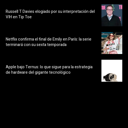
Russell T Davies elogiado por su interpretación del
VIH en Tip Toe
Netflix confirma el final de Emily en París: la serie
terminará con su sexta temporada
Apple bajo Ternus: lo que sigue para la estrategia
de hardware del gigante tecnológico
https://pubads.g.doubleclick.net/gampad/ads?
ad_type=audio_video&sz=300x250&iu=/23072484120/123&env=in
[referrer_url]&description_url=[description_url]&correlator=
[timestamp]