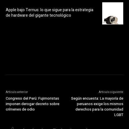
Apple bajo Ternus: lo que sigue para la estrategia
de hardware del gigante tecnológico
https://pubads.g.doubleclick.net/gampad/ads?
ad_type=audio_video&sz=300x250&iu=/23072484120/123&env=in
[referrer_url]&description_url=[description_url]&correlator=
[timestamp]
Artículo anterior
Artículo siguiente
Congreso del Perú: Fujimoristas
Según encuesta: La mayoría de
imponen derogar decreto sobre
peruanos exige los mismos
crímenes de odio
derechos para la comunidad
LGBT