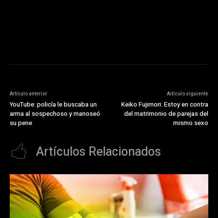
https://pubads.g.doubleclick.net/gampad/ads?
ad_type=audio_video&sz=300x250&iu=/23072484120/123&env=in
[referrer_url]&description_url=[description_url]&correlator=
[timestamp]
Artículo anterior
Artículo siguiente
YouTube: policía le buscaba un
Keiko Fujimori: Estoy en contra
arma al sospechoso y manoseó
del matrimonio de parejas del
su pene
mismo sexo
Artículos Relacionados