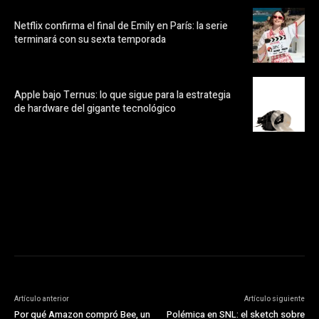
Netflix confirma el final de Emily en París: la serie
terminará con su sexta temporada
Apple bajo Ternus: lo que sigue para la estrategia
de hardware del gigante tecnológico
https://pubads.g.doubleclick.net/gampad/ads?
ad_type=audio_video&sz=300x250&iu=/23072484120/123&env=in
[referrer_url]&description_url=[description_url]&correlator=
[timestamp]
Artículo anterior
Artículo siguiente
Por qué Amazon compró Bee, un
Polémica en SNL: el sketch sobre