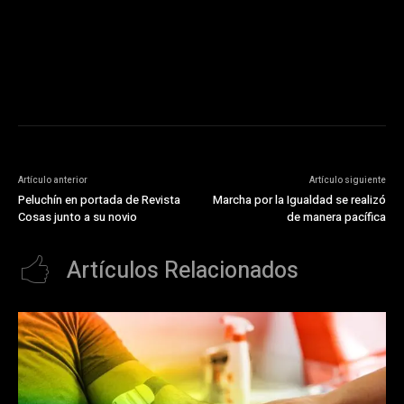
https://pubads.g.doubleclick.net/gampad/ads?
ad_type=audio_video&sz=300x250&iu=/23072484120/123&env=in
[referrer_url]&description_url=[description_url]&correlator=
[timestamp]
Artículo anterior
Artículo siguiente
Peluchín en portada de Revista
Marcha por la Igualdad se realizó
Cosas junto a su novio
de manera pacífica
Artículos Relacionados