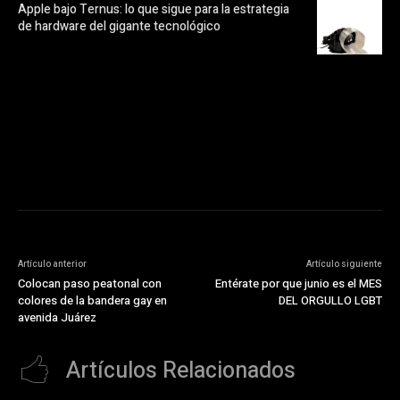
Apple bajo Ternus: lo que sigue para la estrategia
de hardware del gigante tecnológico
https://pubads.g.doubleclick.net/gampad/ads?
ad_type=audio_video&sz=300x250&iu=/23072484120/123&env=in
[referrer_url]&description_url=[description_url]&correlator=
[timestamp]
Artículo anterior
Artículo siguiente
Colocan paso peatonal con
Entérate por que junio es el MES
colores de la bandera gay en
DEL ORGULLO LGBT
avenida Juárez
Artículos Relacionados