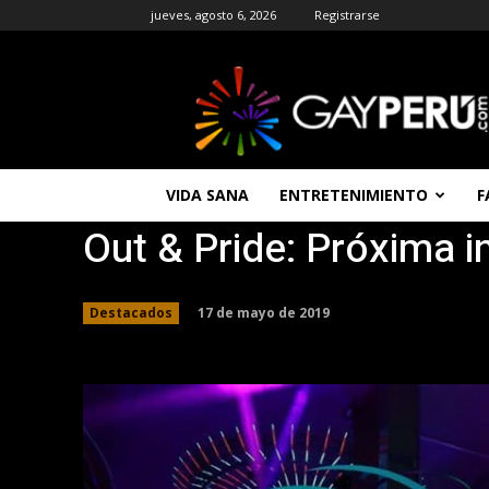
jueves, agosto 6, 2026
Registrarse
GAYPERU
|
Entretenimiento
Gay
|
Noticias
VIDA SANA
ENTRETENIMIENTO
F
Gays
Out & Pride: Próxima 
|
Chat
Gay
Gratis
17 de mayo de 2019
Destacados
Peru