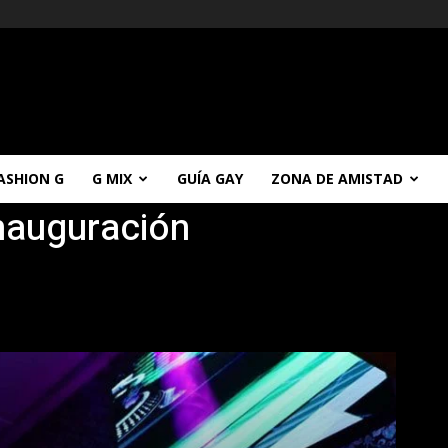
ASHION G
G MIX
GUÍA GAY
ZONA DE AMISTAD
inauguración