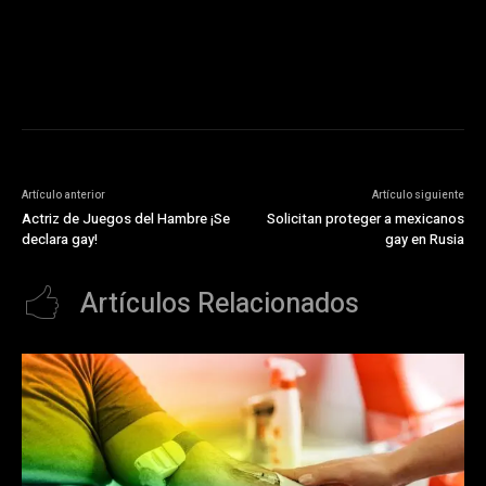
ad_type=audio_video&sz=300x250&iu=/23072484120/123&env=in
[referrer_url]&description_url=[description_url]&correlator=
[timestamp]
Artículo anterior
Artículo siguiente
Actriz de Juegos del Hambre ¡Se
Solicitan proteger a mexicanos
declara gay!
gay en Rusia
Artículos Relacionados