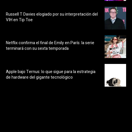
Russell T Davies elogiado por su interpretación del
VIH en Tip Toe
Netflix confirma el final de Emily en París: la serie
terminará con su sexta temporada
Apple bajo Ternus: lo que sigue para la estrategia
de hardware del gigante tecnológico
https://pubads.g.doubleclick.net/gampad/ads?
ad_type=audio_video&sz=300x250&iu=/23072484120/123&env=in
[referrer_url]&description_url=[description_url]&correlator=
[timestamp]