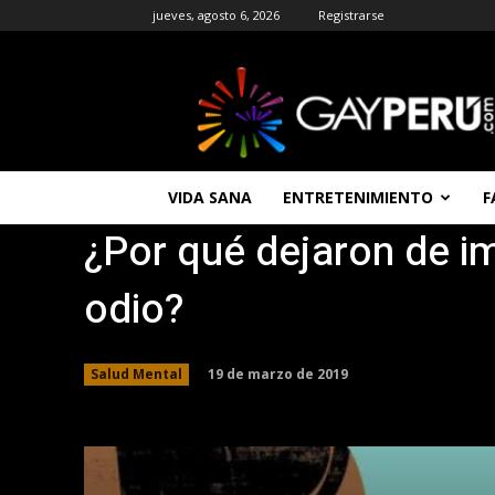
jueves, agosto 6, 2026
Registrarse
GAYPERU
|
Entretenimiento
Gay
|
Noticias
VIDA SANA
ENTRETENIMIENTO
F
Gays
¿Por qué dejaron de i
|
Chat
Gay
odio?
Gratis
Peru
19 de marzo de 2019
Salud Mental