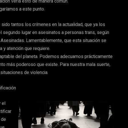
blación vería esto de manera común.
garíamos a este punto.
n sido tantos los crímenes en la actualidad, que ya los
el segundo lugar en asesinatos a personas trans, según
s Asesinadas. Lamentablemente, que esta situación se
a y atención que requiere.
adaptable del planeta. Podemos adecuarnos prácticamente
nto más poderoso que existe. Para nuestra mala suerte,
ituaciones de violencia.
ificación
 el
ificar
s de
que