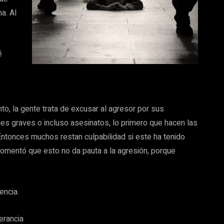
a. Al
é
to, la gente trata de excusar al agresor por sus
s graves o incluso asesinatos, lo primero que hacen las
. Entonces muchos restan culpabilidad si este ha tenido
 comentó que esto no da pauta a la agresión, porque
encia.
erancia