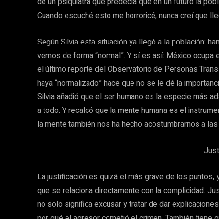
de un psiquiatra que predecía que en un futuro la po
Cuando escuché esto me horroricé, nunca creí que lle
Según Silvia esta situación ya llegó a la población: ha
vemos de forma “normal”. Y sí es así: México ocupa 
el último reporte del Observatorio de Personas Tran
haya “normalizado” hace que no se le dé la importanci
Silvia añadió que el ser humano es la especie más 
a todo. Y recalcó que la mente humana es el instrume
la mente también nos ha hecho acostumbrarnos a las s
Just
La justificación es quizá el más grave de los puntos, y
que se relaciona directamente con la complicidad. Just
no solo significa excusar y tratar de dar explicacione
por qué el agresor cometió el crimen. También tiene 