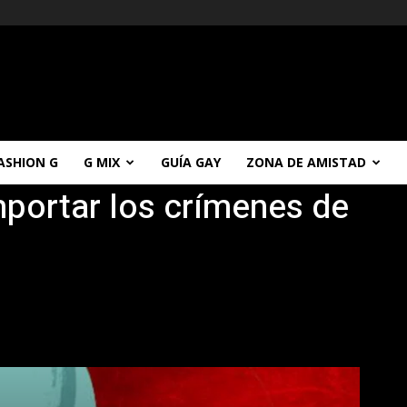
ASHION G
G MIX
GUÍA GAY
ZONA DE AMISTAD
mportar los crímenes de