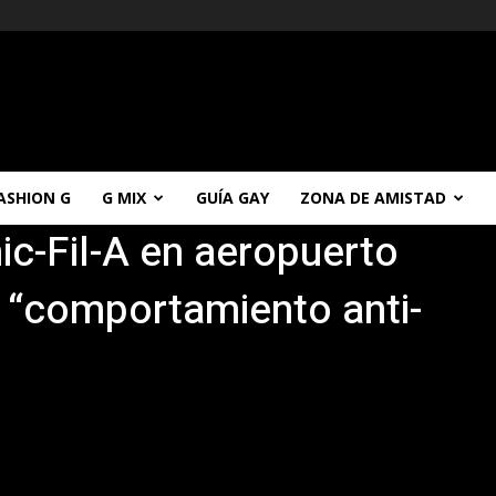
ASHION G
G MIX
GUÍA GAY
ZONA DE AMISTAD
ic-Fil-A en aeropuerto
 “comportamiento anti-