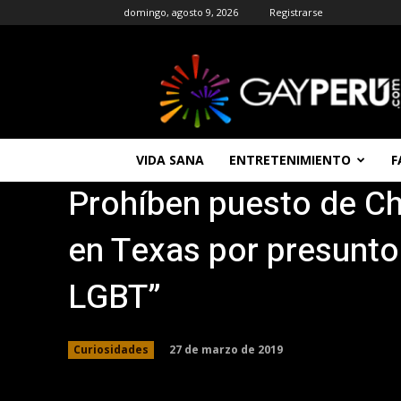
domingo, agosto 9, 2026
Registrarse
GAYPERU
|
Entretenimiento
Gay
|
Noticias
VIDA SANA
ENTRETENIMIENTO
F
Gays
Prohíben puesto de Ch
|
Chat
Gay
en Texas por presunto
Gratis
Peru
LGBT”
27 de marzo de 2019
Curiosidades