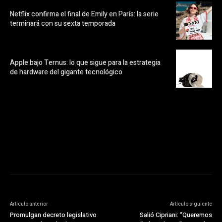
Netflix confirma el final de Emily en París: la serie
terminará con su sexta temporada
Apple bajo Ternus: lo que sigue para la estrategia
de hardware del gigante tecnológico
https://pubads.g.doubleclick.net/gampad/ads?
ad_type=audio_video&sz=300x250&iu=/23072484120/123&env=in
[referrer_url]&description_url=[description_url]&correlator=
[timestamp]
Artículo anterior
Artículo siguiente
Promulgan decreto legislativo
Salió Cipriani: “Queremos