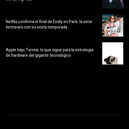
Netflix confirma el final de Emily en París: la serie
terminará con su sexta temporada
Apple bajo Ternus: lo que sigue para la estrategia
de hardware del gigante tecnológico
https://pubads.g.doubleclick.net/gampad/ads?
ad_type=audio_video&sz=300x250&iu=/23072484120/123&env=in
[referrer_url]&description_url=[description_url]&correlator=
[timestamp]