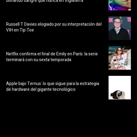
donando sangre que nunca en Inglaterra
Russell T Davies elogiado por su interpretación del
VIH en Tip Toe
Netflix confirma el final de Emily en París: la serie
terminará con su sexta temporada
Apple bajo Ternus: lo que sigue para la estrategia
de hardware del gigante tecnológico
https://pubads.g.doubleclick.net/gampad/ads?
ad_type=audio_video&sz=300x250&iu=/23072484120/123&env=in
[referrer_url]&description_url=[description_url]&correlator=
[timestamp]