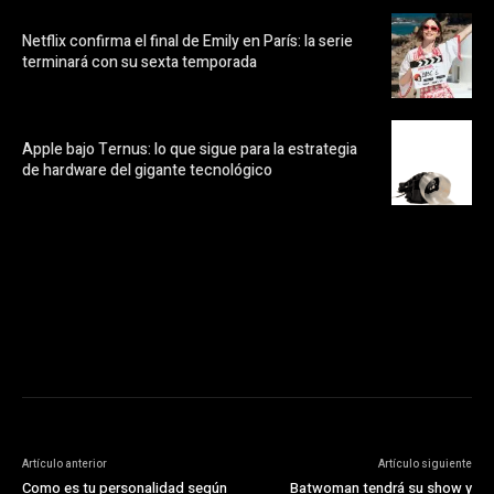
Netflix confirma el final de Emily en París: la serie
terminará con su sexta temporada
Apple bajo Ternus: lo que sigue para la estrategia
de hardware del gigante tecnológico
https://pubads.g.doubleclick.net/gampad/ads?
ad_type=audio_video&sz=300x250&iu=/23072484120/123&env=in
[referrer_url]&description_url=[description_url]&correlator=
[timestamp]
Artículo anterior
Artículo siguiente
Como es tu personalidad según
Batwoman tendrá su show y