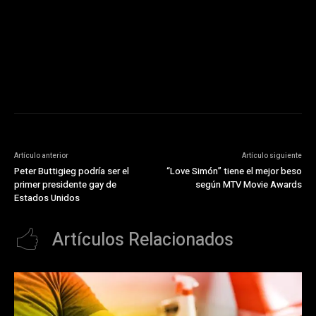
https://pubads.g.doubleclick.net/gampad/ads?
ad_type=audio_video&sz=300x250&iu=/23072484120/123&env=in
[referrer_url]&description_url=[description_url]&correlator=
[timestamp]
Artículo anterior
Artículo siguiente
Peter Buttigieg podría ser el
“Love Simón” tiene el mejor beso
primer presidente gay de
según MTV Movie Awards
Estados Unidos
Artículos Relacionados