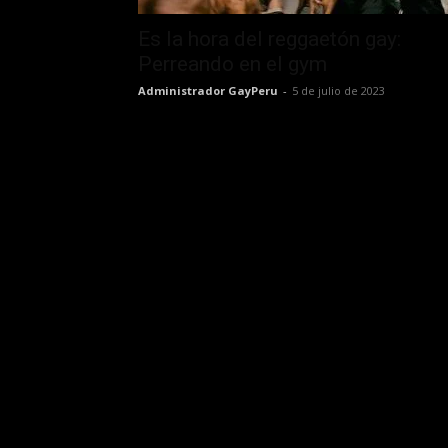
Es la hora del reggaetón gay:
Perreando en el gym
Administrador GayPeru
-
5 de julio de 2023