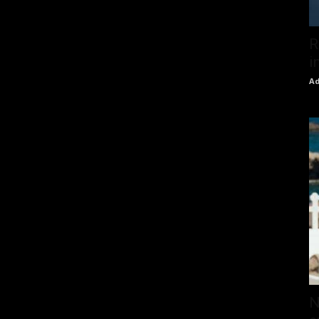
R
i
Ad
N