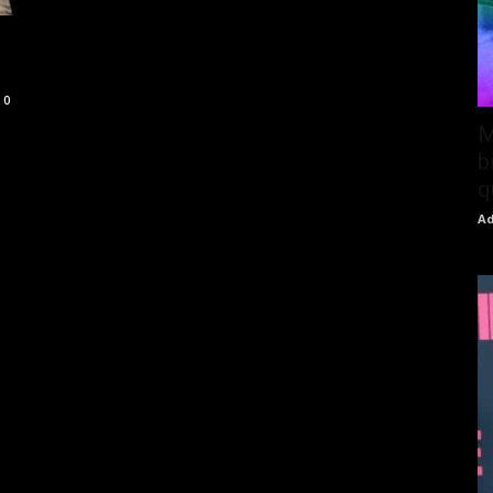
0
M
b
q
Ad