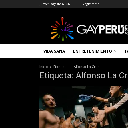
jueves, agosto 6, 2026
Registrarse
GAYPERU
|
Entretenimiento
Gay
|
Noticias
VIDA SANA
ENTRETENIMIENTO
F
Gays
|
Chat
Inicio
Etiquetas
Alfonso La Cruz
Gay
Etiqueta: Alfonso La C
Gratis
Peru