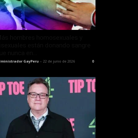
ás hombres homosexuales y
isexuales están donando sangre
ue nunca en...
ministrador GayPeru
-
22 de junio de 2026
0