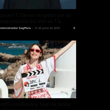
ussell T Davies elogiado por su
nterpretación del VIH en Tip...
ministrador GayPeru
-
12 de junio de 2026
0
etflix confirma el final de Emily