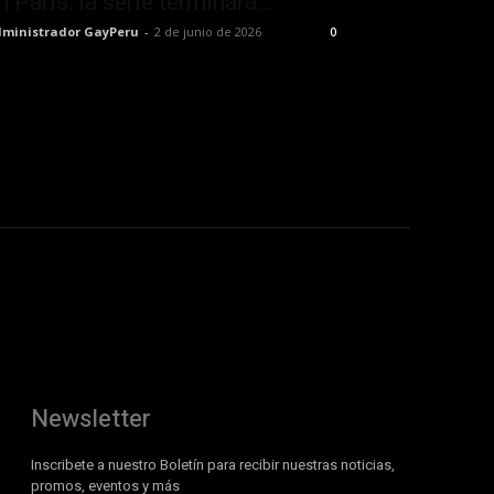
n París: la serie terminará...
ministrador GayPeru
-
2 de junio de 2026
0
Newsletter
Inscribete a nuestro Boletín para recibir nuestras noticias,
promos, eventos y más