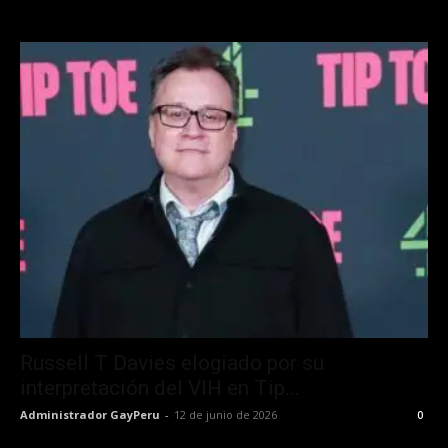
Russell T Davies elogiado por su
interpretación del VIH en Tip...
Administrador GayPeru
-
12 de junio de 2026
0