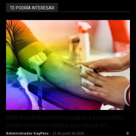
TE PODRÍA INTERESAR
Más hombres homosexuales y bisexuales
están donando sangre que nunca en...
Administrador GayPeru
-
22 de junio de 2026
0