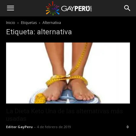
Inicio
Etiquetas
Alternativa
Etiqueta: alternativa
La Dieta Keto Una de las alternativas más
usadas
Editor GayPeru
-
4 de febrero de 2019
0