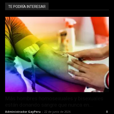
TE PODRÍA INTERESAR
Más hombres homosexuales y bisexuales
están donando sangre que nunca en...
Administrador GayPeru
-
22 de junio de 2026
0