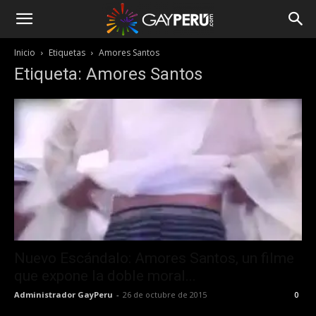
Inicio
Etiquetas
Amores Santos
Etiqueta: Amores Santos
Nuevo Escándalo: Amores Santos, un filme
que expone la doble moral...
Administrador GayPeru
-
26 de octubre de 2015
0