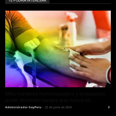
TE PODRÍA INTERESAR
Más hombres homosexuales y bisexuales
están donando sangre que nunca en...
Administrador GayPeru
-
22 de junio de 2026
0