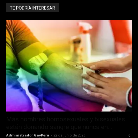
TE PODRÍA INTERESAR
Más hombres homosexuales y bisexuales
están donando sangre que nunca en...
Administrador GayPeru
-
22 de junio de 2026
0