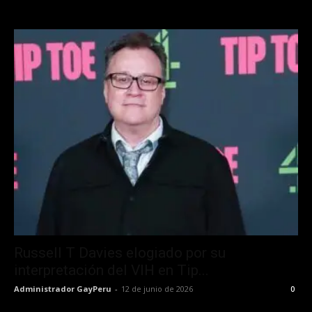
Russell T Davies elogiado por su
interpretación del VIH en Tip...
Administrador GayPeru
-
12 de junio de 2026
0