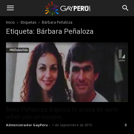
Inicio
Etiquetas
Bárbara Peñaloza
Etiqueta: Bárbara Peñaloza
Nino Peñaloza: Esposa lo acusa de serle
infiel con un modelo...
Administrador GayPeru
-
1 de septiembre de 2015
0