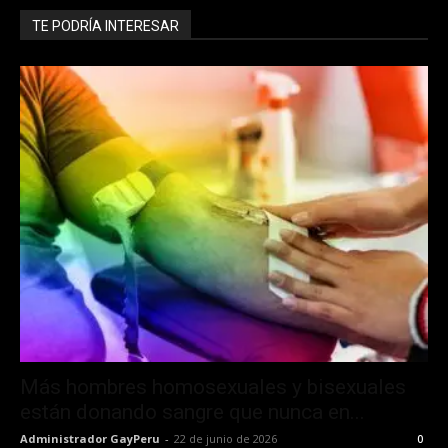
TE PODRÍA INTERESAR
Más hombres homosexuales y bisexuales
están donando sangre que nunca en...
Administrador GayPeru
-
22 de junio de 2026
0