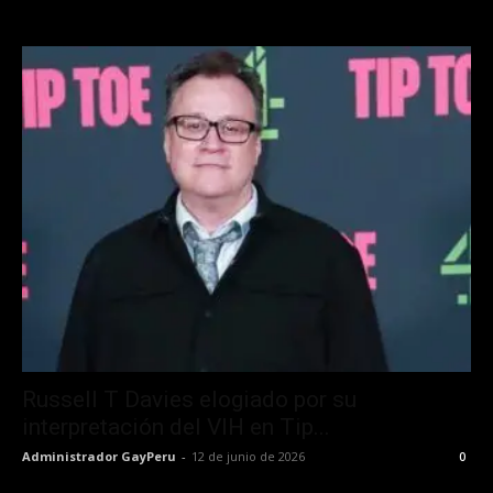
Russell T Davies elogiado por su
interpretación del VIH en Tip...
Administrador GayPeru
-
12 de junio de 2026
0