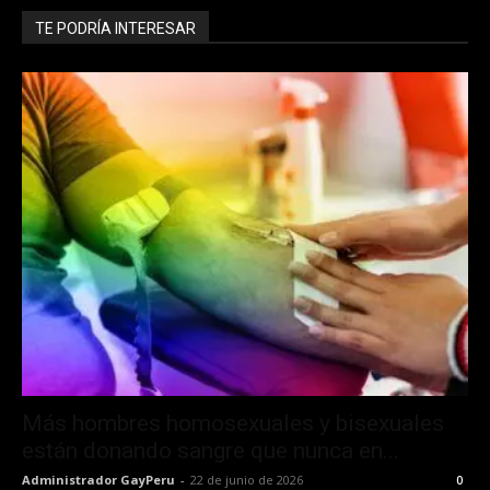
TE PODRÍA INTERESAR
Más hombres homosexuales y bisexuales
están donando sangre que nunca en...
Administrador GayPeru
-
22 de junio de 2026
0