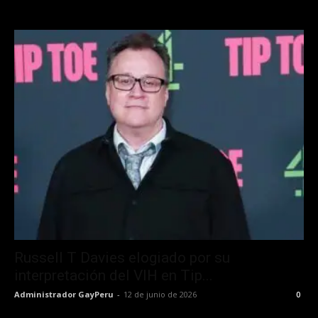
Russell T Davies elogiado por su
interpretación del VIH en Tip...
Administrador GayPeru
-
12 de junio de 2026
0