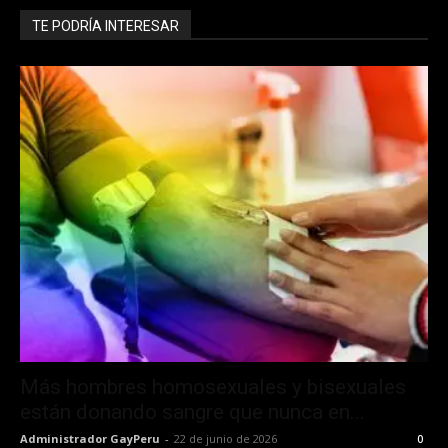
TE PODRÍA INTERESAR
Más hombres homosexuales y bisexuales
están donando sangre que nunca en...
Administrador GayPeru
-
22 de junio de 2026
0